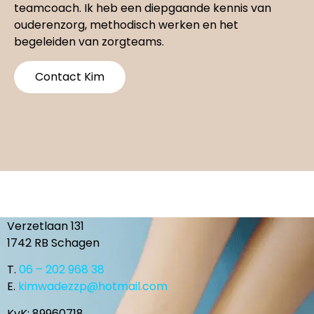
teamcoach. Ik heb een diepgaande kennis van
ouderenzorg, methodisch werken en het
begeleiden van zorgteams.
Contact Kim
Verzetlaan 131
1742 RB
Schagen
T.
06 – 202 968 38
E.
kimwadezzp@hotmail.com
KvK: 89960718