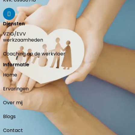
Diensten
VZIG/EVV
werkzaamheden
Coaching op de werkvloer
Informatie
Home
Ervaringen
Over mij
Blogs
Contact