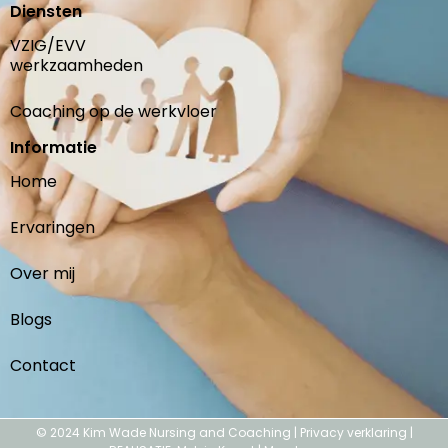
Diensten
VZIG/EVV
werkzaamheden
Coaching op de werkvloer
Informatie
Home
Ervaringen
Over mij
Blogs
Contact
© 2024 Kim Wade Nursing and Coaching |
Privacy verklaring
|