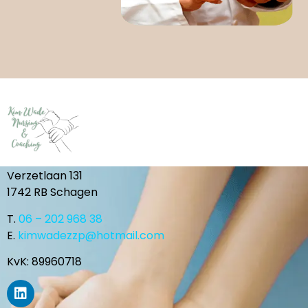
Verzetlaan 131
1742 RB
Schagen
T.
06 – 202 968 38
E.
kimwadezzp@hotmail.com
KvK: 89960718